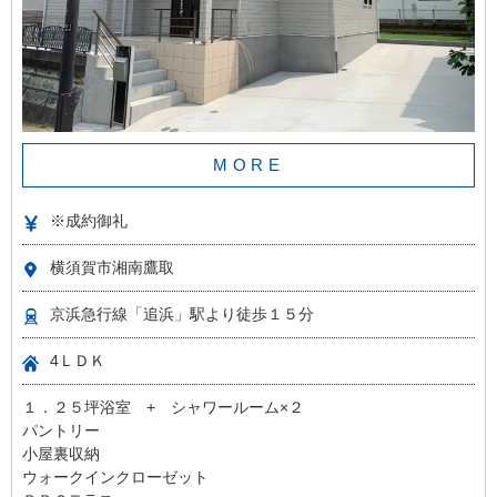
MORE
※成約御礼
横須賀市湘南鷹取
京浜急行線「追浜」駅より徒歩１５分
4ＬＤＫ
１．２５坪浴室 + シャワールーム×２
パントリー
小屋裏収納
ウォークインクローゼット