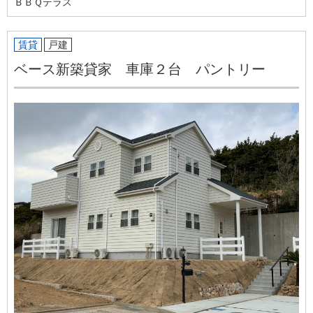
ＢＢＱテラス
賃貸
戸建
ベース新築貸家 車庫２台 パントリー