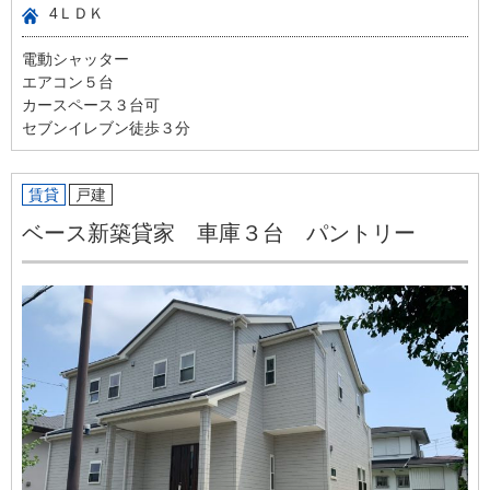
4ＬＤＫ
電動シャッター
エアコン５台
カースペース３台可
セブンイレブン徒歩３分
賃貸
戸建
ベース新築貸家 車庫３台 パントリー