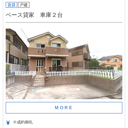
賃貸
戸建
ベース貸家 車庫２台
MORE
※成約御礼