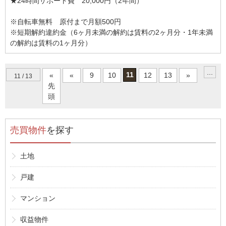
★24時間サポート費 20,000円（2年間）
※自転車無料 原付まで月額500円
※短期解約違約金（6ヶ月未満の解約は賃料の2ヶ月分・1年未満
の解約は賃料の1ヶ月分）
...
11
«
«
9
10
12
13
»
11 / 13
先
頭
売買物件
を探す
土地
戸建
マンション
収益物件