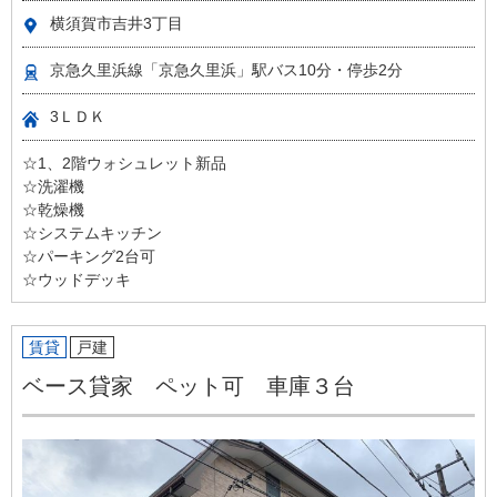
横須賀市吉井3丁目
京急久里浜線「京急久里浜」駅バス10分・停歩2分
3ＬＤＫ
☆1、2階ウォシュレット新品
☆洗濯機
☆乾燥機
☆システムキッチン
☆パーキング2台可
☆ウッドデッキ
賃貸
戸建
ベース貸家 ペット可 車庫３台