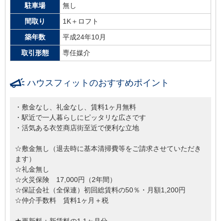
駐車場
無し
間取り
1K＋ロフト
築年数
平成24年10月
取引形態
専任媒介
ハウスフィットのおすすめポイント
・敷金なし、礼金なし、賃料1ヶ月無料
・駅近で一人暮らしにピッタリな広さです
・活気ある衣笠商店街至近で便利な立地
☆敷金無し（退去時に基本清掃費等をご請求させていただき
ます）
☆礼金無し
☆火災保険 17,000円（2年間）
☆保証会社（全保連）初回総賃料の50％・月額1,200円
☆仲介手数料 賃料1ヶ月＋税