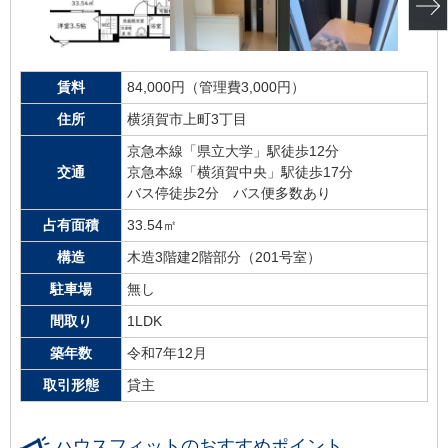
賃料
84,000円（管理費3,000円）
住所
横須賀市上町3丁目
京急本線「県立大学」駅徒歩12分
交通
京急本線「横須賀中央」駅徒歩17分
バス停徒歩2分 バス便多数あり
占有面積
33.54㎡
構造
木造3階建2階部分（201号室）
駐車場
無し
間取り
1LDK
築年数
令和7年12月
取引形態
貸主
ハウスフィットのおすすめポイント