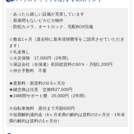
・あったら嬉しい設備が充実しています
・新築間もないピカピカ物件
・防犯カメラ、オートロック、宅配BOX完備
☆敷金1ヶ月（退去時に基本清掃費等をご請求させていただき
ます）
☆礼金無し
☆火災保険 17,000円（2年間）
☆保証会社（全保連）初回総賃料の50％・月額1,200円
☆仲介手数料 不要
★更新料：新賃料の0.5ヶ月分
★鍵交換は任意 交換時27,500円
★24時間サポート費 20,000円（2年間）
※自転車無料 原付まで月額500円
※短期解約違約金（6ヶ月未満の解約は賃料の2ヶ月分・1年未
満の解約は賃料の1ヶ月分）