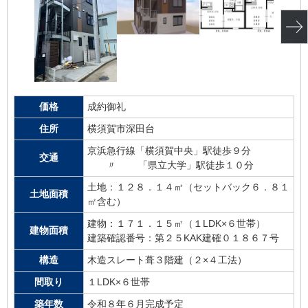
価格
成約御礼
住所
横須賀市深田台
京浜急行線「横須賀中央」駅徒歩９分
交通
〃 「県立大学」駅徒歩１０分
土地：１２８．１４㎡（セットバック６．８１
土地面積
㎡含む）
建物：１７１．１５㎡（１LDK×６世帯）
建物面積
建築確認番号：第２５KAK建確０１８６７号
構造
木造スレート葺３階建（２×４工法）
間取り
１LDK×６世帯
築年数
令和８年６月完成予定