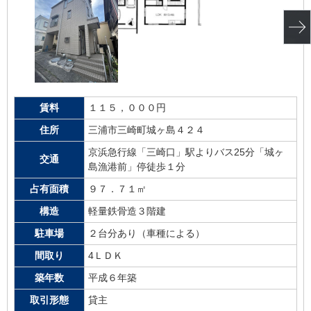
賃料
１１５，０００円
住所
三浦市三崎町城ヶ島４２４
京浜急行線「三崎口」駅よりバス25分「城ヶ
交通
島漁港前」停徒歩１分
占有面積
９７．７１㎡
構造
軽量鉄骨造３階建
駐車場
２台分あり（車種による）
間取り
4ＬＤＫ
築年数
平成６年築
取引形態
貸主